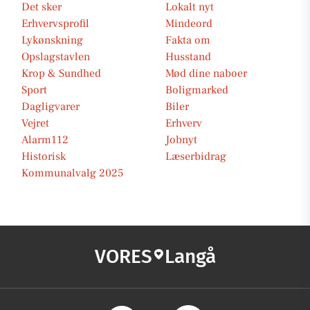
Det sker
Lokalt nyt
Erhvervsprofil
Mindeord
Lykønskning
Fakta om
Opslagstavlen
Husstand
Krop & Sundhed
Mød dine naboer
Sport
Boligmarked
Dagligvarer
Biler
Vejret
Erhverv
Alarm112
Jobnyt
Historisk
Læserbidrag
Kommunalvalg 2025
VORES
Langå