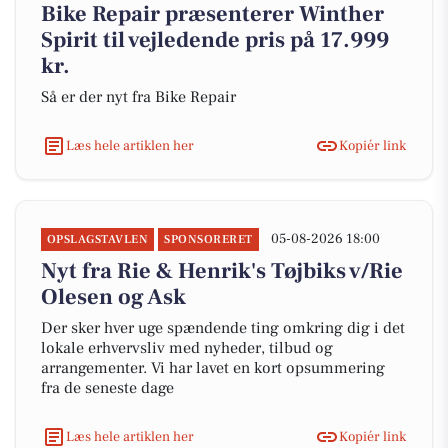
Bike Repair præsenterer Winther
Spirit til vejledende pris på 17.999
kr.
Så er der nyt fra Bike Repair
Læs hele artiklen her
Kopiér link
05-08-2026 18:00
OPSLAGSTAVLEN
SPONSORERET
Nyt fra Rie & Henrik's Tøjbiks v/Rie
Olesen og Ask
Der sker hver uge spændende ting omkring dig i det
lokale erhvervsliv med nyheder, tilbud og
arrangementer. Vi har lavet en kort opsummering
fra de seneste dage
Læs hele artiklen her
Kopiér link