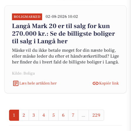
02-08-2026 10:02
BOLIGMARKED
Langå Mark 20 er til salg for kun
270.000 kr.: Se de billigste boliger
til salg i Langå her
Måske vil du ikke betale meget for din næste bolig,
eller måske leder du efter et håndværkertilbud? Lige
her finder du i hvert fald de billigste boliger i Langå.
Kilde: Boliga
Læs hele artiklen her
Kopiér link
1
2
3
4
5
6
7
...
229