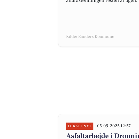
affaldstømningen resten af ugen.
Kilde: Randers Kommune
05-09-2025 12:57
LOKALT NYT
Asfaltarbejde i Dronni