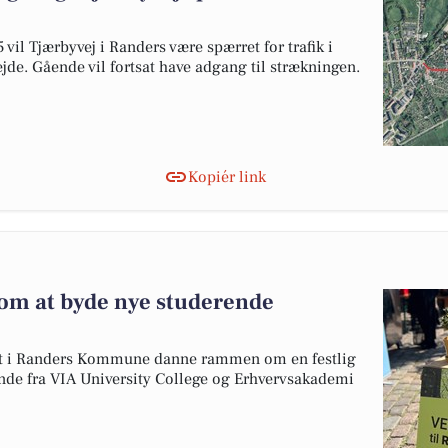
 vil Tjærbyvej i Randers være spærret for trafik i
jde. Gående vil fortsat have adgang til strækningen.
Kopiér link
om at byde nye studerende
et i Randers Kommune danne rammen om en festlig
nde fra VIA University College og Erhvervsakademi