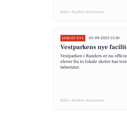
Kilde: Randers Kommune
03-09-2025 15:50
LOKALT NYT
Vestparkens nye facilit
Vestparken i Randers er nu offici
elever fra to lokale skoler har t
løberuter.
Kilde: Randers Kommune