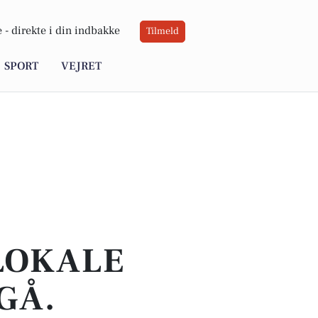
 -
direkte i din indbakke
Tilmeld
SPORT
VEJRET
 LOKALE
GÅ.