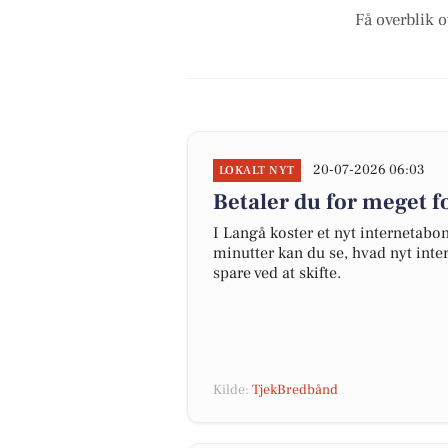
Få overblik o
20-07-2026 06:03
LOKALT NYT
Betaler du for meget fo
I Langå koster et nyt internetab
minutter kan du se, hvad nyt inter
spare ved at skifte.
Kilde:
TjekBredbånd