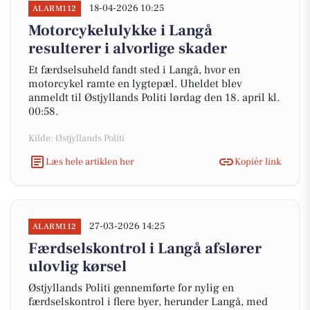
18-04-2026 10:25
ALARM112
Motorcykelulykke i Langå
resulterer i alvorlige skader
Et færdselsuheld fandt sted i Langå, hvor en
motorcykel ramte en lygtepæl. Uheldet blev
anmeldt til Østjyllands Politi lørdag den 18. april kl.
00:58.
Kilde: Østjyllands Politi
Læs hele artiklen her
Kopiér link
27-03-2026 14:25
ALARM112
Færdselskontrol i Langå afslører
ulovlig kørsel
Østjyllands Politi gennemførte for nylig en
færdselskontrol i flere byer, herunder Langå, med