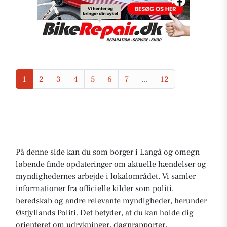
1
2
3
4
5
6
7
...
12
På denne side kan du som borger i Langå og omegn
løbende finde opdateringer om aktuelle hændelser og
myndighedernes arbejde i lokalområdet. Vi samler
informationer fra officielle kilder som politi,
beredskab og andre relevante myndigheder, herunder
Østjyllands Politi. Det betyder, at du kan holde dig
orienteret om udrykninger, døgnrapporter,