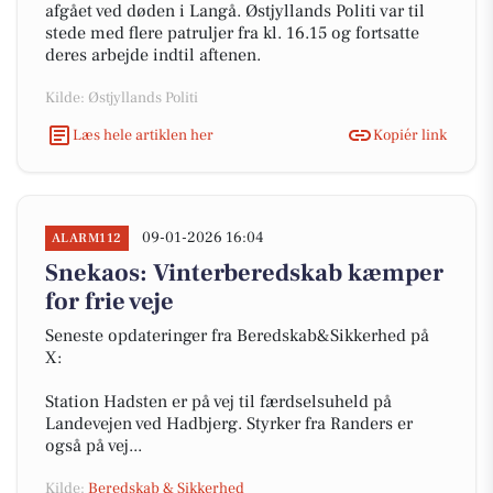
afgået ved døden i Langå. Østjyllands Politi var til
stede med flere patruljer fra kl. 16.15 og fortsatte
deres arbejde indtil aftenen.
Kilde: Østjyllands Politi
Læs hele artiklen her
Kopiér link
09-01-2026 16:04
ALARM112
Snekaos: Vinterberedskab kæmper
for frie veje
Seneste opdateringer fra Beredskab&Sikkerhed på
X:
Station Hadsten er på vej til færdselsuheld på
Landevejen ved Hadbjerg. Styrker fra Randers er
også på vej...
Kilde:
Beredskab & Sikkerhed