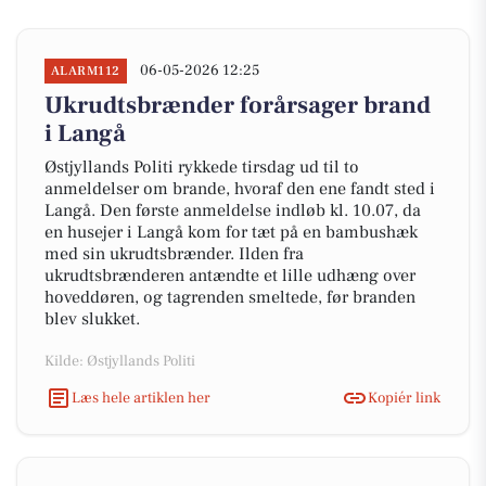
06-05-2026 12:25
ALARM112
Ukrudtsbrænder forårsager brand
i Langå
Østjyllands Politi rykkede tirsdag ud til to
anmeldelser om brande, hvoraf den ene fandt sted i
Langå. Den første anmeldelse indløb kl. 10.07, da
en husejer i Langå kom for tæt på en bambushæk
med sin ukrudtsbrænder. Ilden fra
ukrudtsbrænderen antændte et lille udhæng over
hoveddøren, og tagrenden smeltede, før branden
blev slukket.
Kilde: Østjyllands Politi
Læs hele artiklen her
Kopiér link