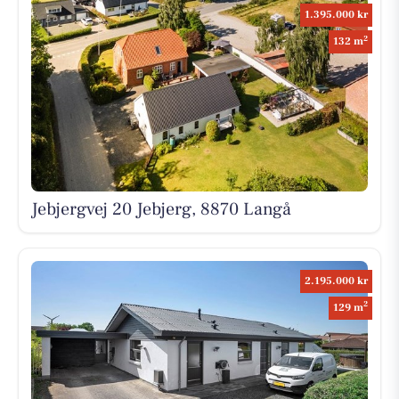
1.395.000 kr
2
132 m
Jebjergvej 20 Jebjerg, 8870 Langå
2.195.000 kr
2
129 m