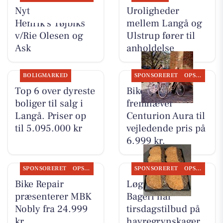
Nyt fra Rie &
Uroligheder
Henrik's Tøjbiks
mellem Langå og
v/Rie Olesen og
Ulstrup fører til
Ask
anholdelse
BOLIGMARKED
SPONSORERET
OPSLAGSTAVLEN
Top 6 over dyreste
Bike Repair
boliger til salg i
fremhæver
Langå. Priser op
Centurion Aura til
til 5.095.000 kr
vejledende pris på
6.999 kr.
SPONSORERET
OPSLAGSTAVLEN
SPONSORERET
OPSLAGSTAVLEN
Bike Repair
Løgstørvejens
præsenterer MBK
Bageri har
Nobly fra 24.999
tirsdagstilbud på
kr.
havregrynskager