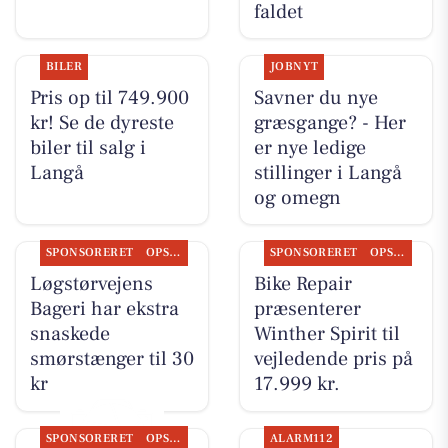
faldet
BILER
JOBNYT
Pris op til 749.900
Savner du nye
kr! Se de dyreste
græsgange? - Her
biler til salg i
er nye ledige
Langå
stillinger i Langå
og omegn
SPONSORERET
OPSLAGSTAVLEN
SPONSORERET
OPSLAGSTAVLEN
Løgstørvejens
Bike Repair
Bageri har ekstra
præsenterer
snaskede
Winther Spirit til
smørstænger til 30
vejledende pris på
kr
17.999 kr.
SPONSORERET
OPSLAGSTAVLEN
ALARM112