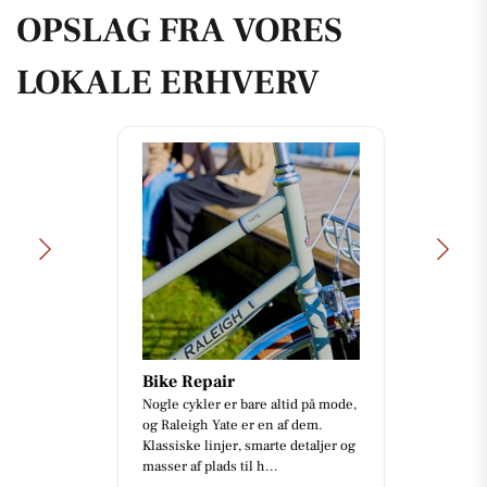
OPSLAG FRA VORES
LOKALE ERHVERV
Bike Repair
Nogle cykler er bare altid på mode,
og Raleigh Yate er en af dem.
Klassiske linjer, smarte detaljer og
masser af plads til h...