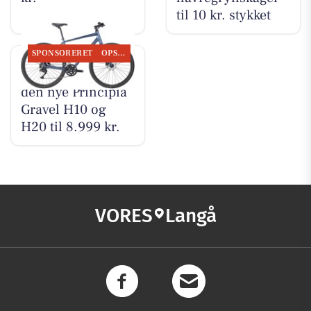
til 10 kr. stykket
SPONSORERET
OPSLAGSTAVLEN
Bike Repair viser
den nye Principia
Gravel H10 og
H20 til 8.999 kr.
VORES
Langå