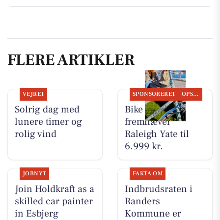
FLERE ARTIKLER
VEJRET
SPONSORERET
OPSLAGSTAVLEN
Solrig dag med
Bike Repair
lunere timer og
fremhæver
rolig vind
Raleigh Yate til
6.999 kr.
JOBNYT
FAKTA OM
Join Holdkraft as a
Indbrudsraten i
skilled car painter
Randers
in Esbjerg
Kommune er