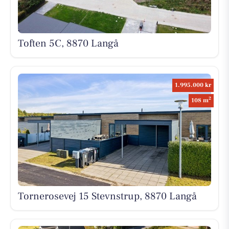
Toften 5C, 8870 Langå
1.995.000 kr
2
108 m
Tornerosevej 15 Stevnstrup, 8870 Langå