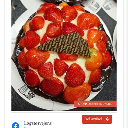
Del artikel
Løgstørvejens