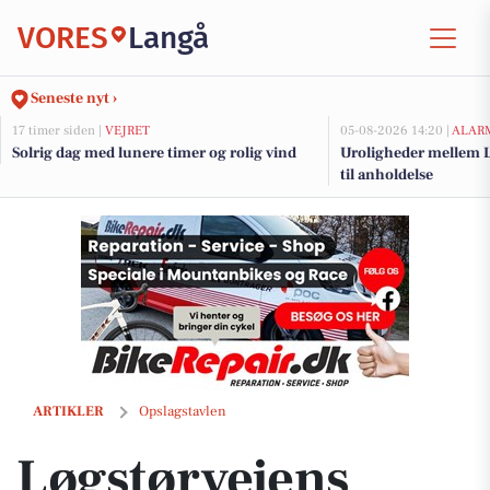
VORES
Langå
Seneste nyt ›
17 timer siden |
VEJRET
05-08-2026 14:20 |
ALAR
Solrig dag med lunere timer og rolig vind
Uroligheder mellem L
til anholdelse
Løgstørvejens Bageri holder åbent i morgen i alle butikker
ARTIKLER
Opslagstavlen
Løgstørvejens