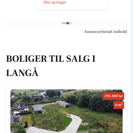
Åbn opslaget
Annoncørbetalt indhold
BOLIGER TIL SALG I
LANGÅ
295.000 kr
2
0 m