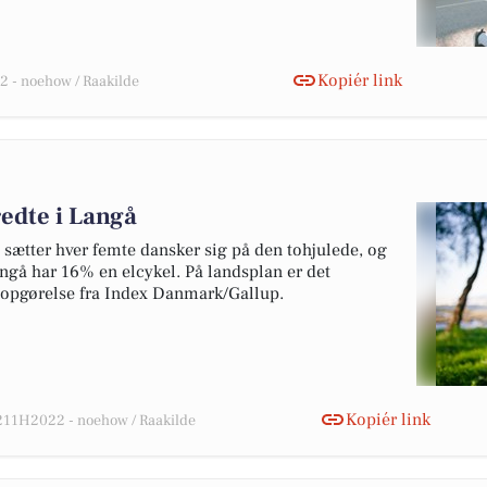
Kopiér link
 - noehow / Raakilde
redte i Langå
 sætter hver femte dansker sig på den tohjulede, og
 Langå har 16% en elcykel. På landsplan er det
e opgørelse fra Index Danmark/Gallup.
Kopiér link
11H2022 - noehow / Raakilde