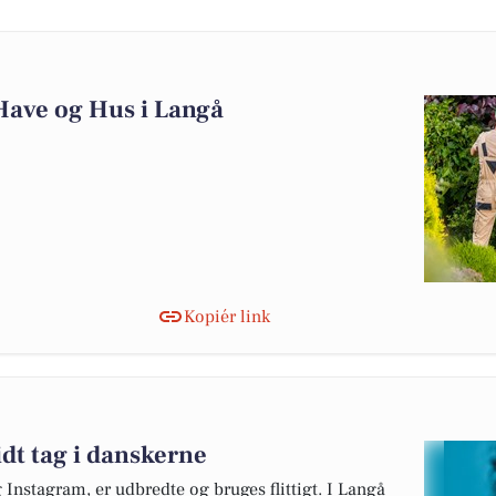
Have og Hus i Langå
Kopiér link
idt tag i danskerne
nstagram, er udbredte og bruges flittigt. I Langå