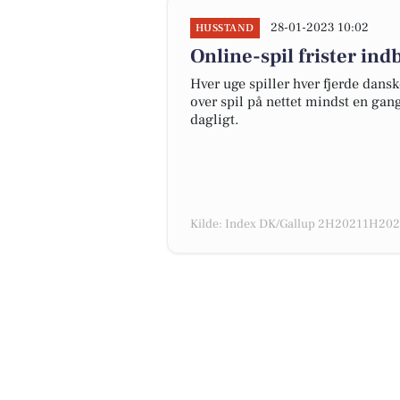
28-01-2023 10:02
HUSSTAND
Online-spil frister in
Hver uge spiller hver fjerde dansk
over spil på nettet mindst en gan
dagligt.
Kilde: Index DK/Gallup 2H20211H2022