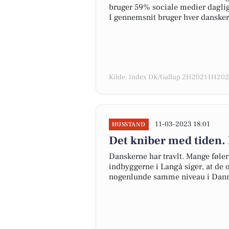
bruger 59% sociale medier daglig
I gennemsnit bruger hver dansker
Kilde: Index DK/Gallup 2H20211H2022
11-03-2023 18:01
HUSSTAND
Det kniber med tiden. 
Danskerne har travlt. Mange føler i
indbyggerne i Langå siger, at de o
nogenlunde samme niveau i Danm