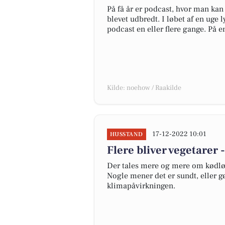
På få år er podcast, hvor man kan
blevet udbredt. I løbet af en uge 
podcast en eller flere gange. På e
Kilde: noehow / Raakilde
17-12-2022 10:01
HUSSTAND
Flere bliver vegetarer
Der tales mere og mere om kødløse
Nogle mener det er sundt, eller gø
klimapåvirkningen.