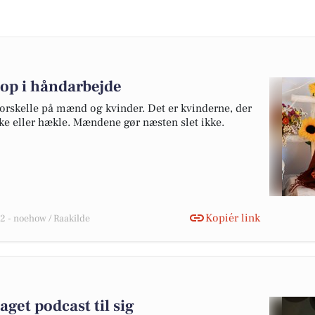
 op i håndarbejde
 forskelle på mænd og kvinder. Det er kvinderne, der
kke eller hækle. Mændene gør næsten slet ikke.
Kopiér link
 - noehow / Raakilde
get podcast til sig