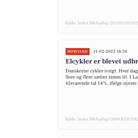
Kilde: Index DK/Gallup 2H20211H2022
11-02-2023 16:30
HUSSTAND
Elcykler er blevet udb
Danskerne cykler ivrigt. Hver dag
flere og flere sætter strøm til. I
tilsvarende tal 14%, ifølge nyest
Kilde: Index DK/Gallup GBR/OLGU 2H2