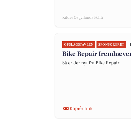
Kilde: Østjyllands Politi
OPSLAGSTAVLEN
SPONSORERET
Bike Repair fremhæver
Så er der nyt fra Bike Repair
Kopiér link