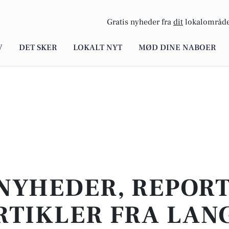
Gratis nyheder fra
dit
lokalområde
V
DET SKER
LOKALT NYT
MØD DINE NABOER
NYHEDER, REPOR
RTIKLER FRA LAN