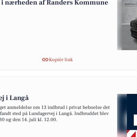
salg i nærheden af Randers Kommune
Kopiér link
j i Langå
aget anmeldelse om 13 indbrud i privat beboelse det
 fandt sted på Lundagervej i Langå. Indbruddet blev
0 og den 14. juli kl. 12.00.