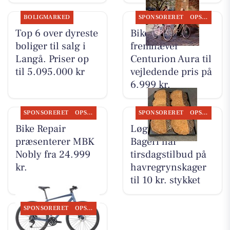
BOLIGMARKED
SPONSORERET
OPSLAGSTAVLEN
Top 6 over dyreste
Bike Repair
boliger til salg i
fremhæver
Langå. Priser op
Centurion Aura til
til 5.095.000 kr
vejledende pris på
6.999 kr.
SPONSORERET
OPSLAGSTAVLEN
SPONSORERET
OPSLAGSTAVLEN
Bike Repair
Løgstørvejens
præsenterer MBK
Bageri har
Nobly fra 24.999
tirsdagstilbud på
kr.
havregrynskager
til 10 kr. stykket
SPONSORERET
OPSLAGSTAVLEN
Bike Repair viser