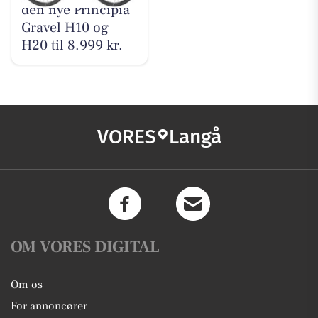
den nye Principia
Gravel H10 og
H20 til 8.999 kr.
VORES
Langå
OM VORES DIGITAL
Om os
For annoncører