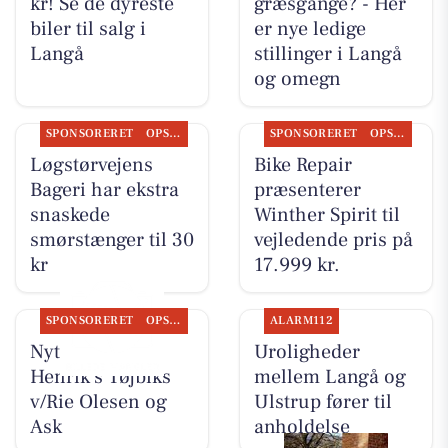
kr! Se de dyreste
græsgange? - Her
biler til salg i
er nye ledige
Langå
stillinger i Langå
og omegn
SPONSORERET
OPSLAGSTAVLEN
SPONSORERET
OPSLAGSTAVLEN
Løgstørvejens
Bike Repair
Bageri har ekstra
præsenterer
snaskede
Winther Spirit til
smørstænger til 30
vejledende pris på
kr
17.999 kr.
SPONSORERET
OPSLAGSTAVLEN
ALARM112
Nyt fra Rie &
Uroligheder
Henrik's Tøjbiks
mellem Langå og
v/Rie Olesen og
Ulstrup fører til
Ask
anholdelse