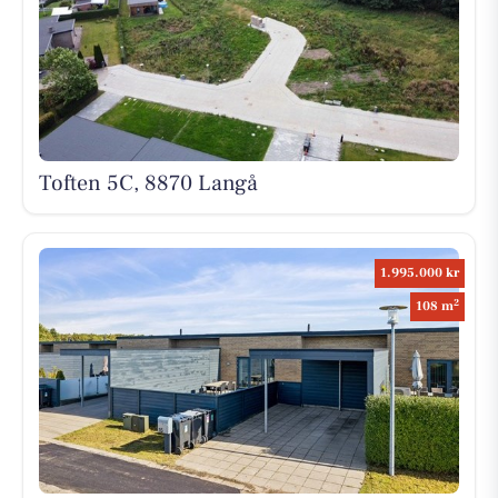
Toften 5C, 8870 Langå
1.995.000 kr
2
108 m