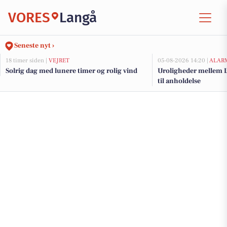
VORES
Langå
Seneste nyt ›
18 timer siden |
VEJRET
05-08-2026 14:20 |
ALAR
Solrig dag med lunere timer og rolig vind
Uroligheder mellem L
til anholdelse