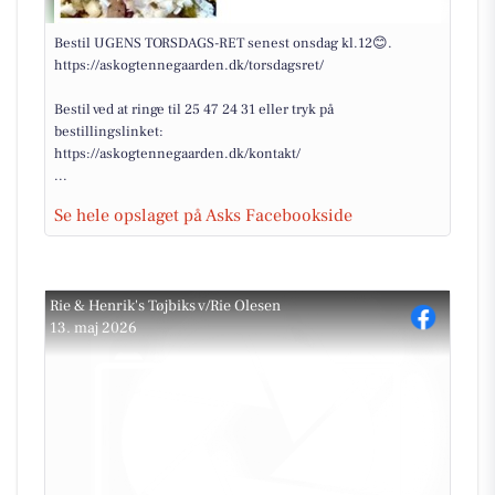
Bestil UGENS TORSDAGS-RET senest onsdag kl.12😊.
https://askogtennegaarden.dk/torsdagsret/
Bestil ved at ringe til 25 47 24 31 eller tryk på
bestillingslinket:
https://askogtennegaarden.dk/kontakt/
...
Se hele opslaget på Asks Facebookside
Rie & Henrik's Tøjbiks v/Rie Olesen
13. maj 2026