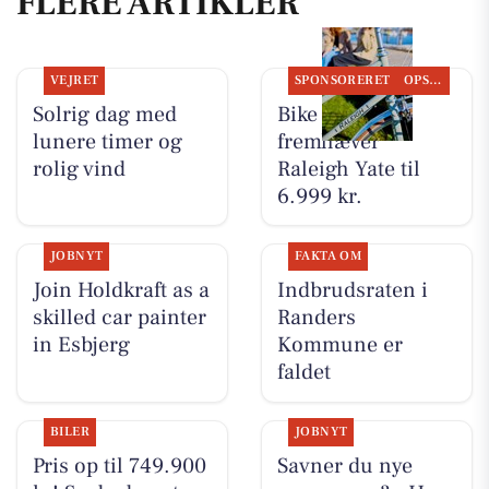
FLERE ARTIKLER
VEJRET
SPONSORERET
OPSLAGSTAVLEN
Solrig dag med
Bike Repair
lunere timer og
fremhæver
rolig vind
Raleigh Yate til
6.999 kr.
JOBNYT
FAKTA OM
Join Holdkraft as a
Indbrudsraten i
skilled car painter
Randers
in Esbjerg
Kommune er
faldet
BILER
JOBNYT
Pris op til 749.900
Savner du nye