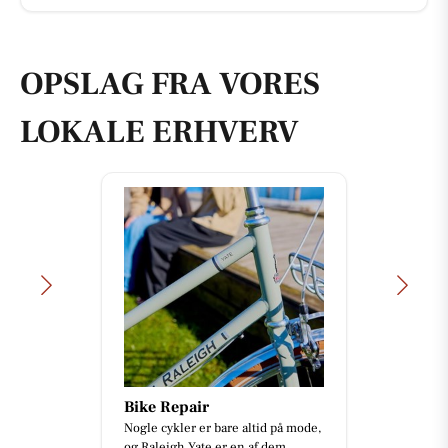
OPSLAG FRA VORES
LOKALE ERHVERV
Bike Repair
Nogle cykler er bare altid på mode,
og Raleigh Yate er en af dem.