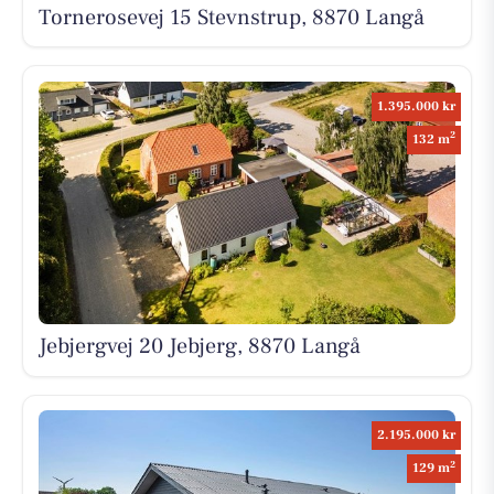
Tornerosevej 15 Stevnstrup, 8870 Langå
1.395.000 kr
2
132 m
Jebjergvej 20 Jebjerg, 8870 Langå
2.195.000 kr
2
129 m