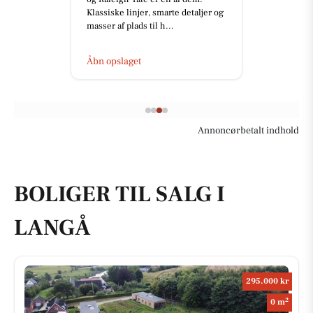
Klassiske linjer, smarte detaljer og
masser af plads til h...
Åbn opslaget
Annoncørbetalt indhold
BOLIGER TIL SALG I
LANGÅ
295.000 kr
2
0 m