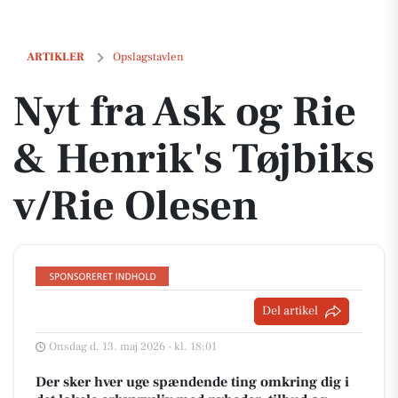
Nyt fra Ask og Rie & Henrik's Tøjbiks v/Rie Olesen
ARTIKLER
Opslagstavlen
Nyt fra Ask og Rie
& Henrik's Tøjbiks
v/Rie Olesen
Del artikel
Onsdag d. 13. maj 2026 - kl. 18:01
Der sker hver uge spændende ting omkring dig i