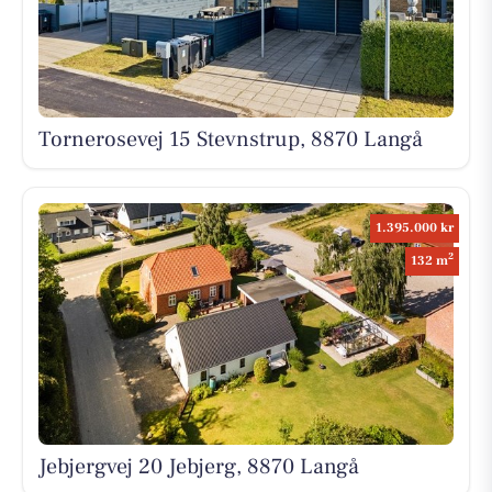
Tornerosevej 15 Stevnstrup, 8870 Langå
1.395.000 kr
2
132 m
Jebjergvej 20 Jebjerg, 8870 Langå