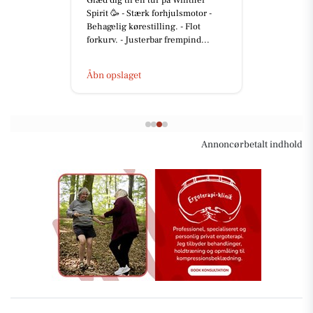
Glæd dig til en tur på Winther
Spirit 🥳 - Stærk forhjulsmotor -
Behagelig kørestilling. - Flot
forkurv. - Justerbar frempind...
Åbn opslaget
Annoncørbetalt indhold