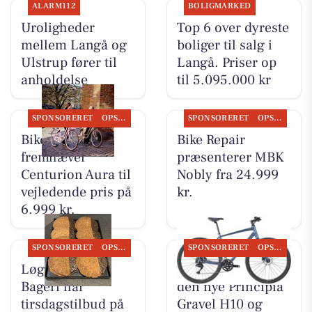
ALARM112
BOLIGMARKED
Uroligheder
Top 6 over dyreste
mellem Langå og
boliger til salg i
Ulstrup fører til
Langå. Priser op
anholdelse
til 5.095.000 kr
SPONSORERET
OPSLAGSTAVLEN
SPONSORERET
OPSLAGSTAVLEN
Bike Repair
Bike Repair
fremhæver
præsenterer MBK
Centurion Aura til
Nobly fra 24.999
vejledende pris på
kr.
6.999 kr.
SPONSORERET
OPSLAGSTAVLEN
SPONSORERET
OPSLAGSTAVLEN
Løgstørvejens
Bike Repair viser
Bageri har
den nye Principia
tirsdagstilbud på
Gravel H10 og