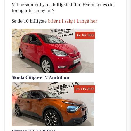
Vi har samlet byens billigste biler. Hvem synes du
trænger til en ny bil?
Se de 10 billigste
biler til salg i Langå her
kr. 88.900
Skoda Citigo-e iV Ambition
kr. 119.300