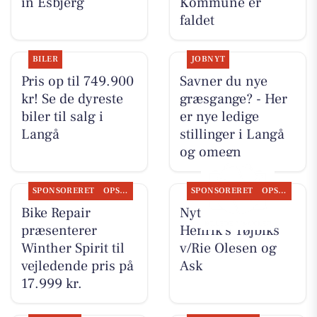
in Esbjerg
Kommune er
faldet
BILER
JOBNYT
Pris op til 749.900
Savner du nye
kr! Se de dyreste
græsgange? - Her
biler til salg i
er nye ledige
Langå
stillinger i Langå
og omegn
SPONSORERET
OPSLAGSTAVLEN
SPONSORERET
OPSLAGSTAVLEN
Bike Repair
Nyt fra Rie &
præsenterer
Henrik's Tøjbiks
Winther Spirit til
v/Rie Olesen og
vejledende pris på
Ask
17.999 kr.