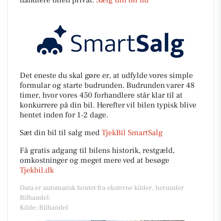
håndtere bilen privat.
Sælg din bil nu
Det eneste du skal gøre er, at udfylde vores simple
formular og starte budrunden. Budrunden varer 48
timer, hvor vores 450 forhandlere står klar til at
konkurrere på din bil. Herefter vil bilen typisk blive
hentet inden for 1-2 dage.
Sæt din bil til salg med
TjekBil SmartSalg
Få gratis adgang til bilens historik, restgæld,
omkostninger og meget mere ved at besøge
Tjekbil.dk
Data er automatisk hentet fra eksterne kilder, herunder
Bilhandel.
Kilde: Bilhandel