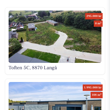
295.000 kr
2
0 m
Toften 5C, 8870 Langå
1.995.000 kr
2
108 m