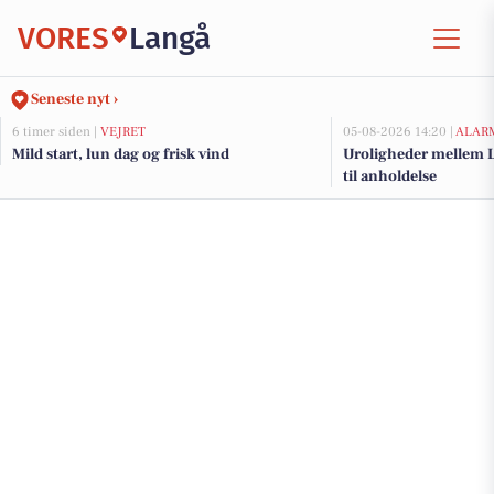
VORES
Langå
Seneste nyt ›
6 timer siden |
VEJRET
05-08-2026 14:20 |
ALAR
Mild start, lun dag og frisk vind
Uroligheder mellem L
til anholdelse