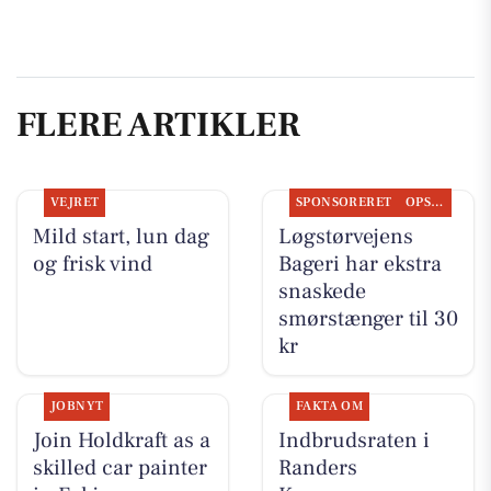
FLERE ARTIKLER
VEJRET
SPONSORERET
OPSLAGSTAVLEN
Mild start, lun dag
Løgstørvejens
og frisk vind
Bageri har ekstra
snaskede
smørstænger til 30
kr
JOBNYT
FAKTA OM
Join Holdkraft as a
Indbrudsraten i
skilled car painter
Randers