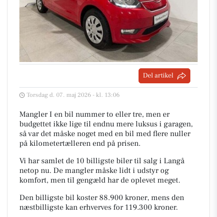
Del artikel
Torsdag d. 07. maj 2026 - kl. 13:06
Mangler I en bil nummer to eller tre, men er
budgettet ikke lige til endnu mere luksus i garagen,
så var det måske noget med en bil med flere nuller
på kilometertælleren end på prisen.
Vi har samlet de 10 billigste biler til salg i Langå
netop nu. De mangler måske lidt i udstyr og
komfort, men til gengæld har de oplevet meget.
Den billigste bil koster 88.900 kroner, mens den
næstbilligste kan erhverves for 119.300 kroner.