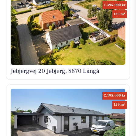
1.395.000 kr
2
132 m
Jebjergvej 20 Jebjerg, 8870 Langå
2.195.000 kr
2
129 m