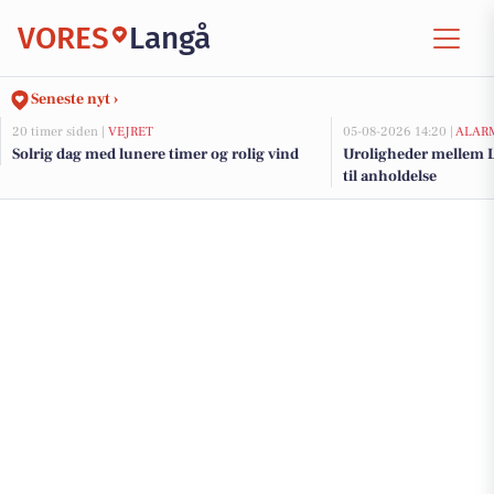
VORES
Langå
Seneste nyt ›
20 timer siden |
VEJRET
05-08-2026 14:20 |
ALAR
Solrig dag med lunere timer og rolig vind
Uroligheder mellem L
til anholdelse