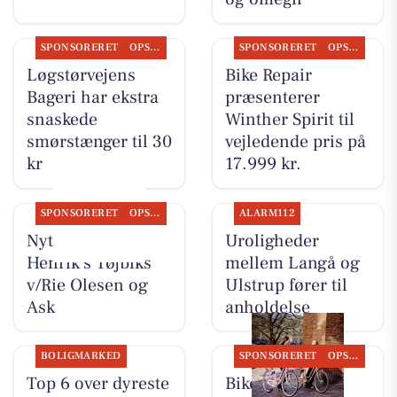
SPONSORERET
OPSLAGSTAVLEN
SPONSORERET
OPSLAGSTAVLEN
Løgstørvejens
Bike Repair
Bageri har ekstra
præsenterer
snaskede
Winther Spirit til
smørstænger til 30
vejledende pris på
kr
17.999 kr.
SPONSORERET
OPSLAGSTAVLEN
ALARM112
Nyt fra Rie &
Uroligheder
Henrik's Tøjbiks
mellem Langå og
v/Rie Olesen og
Ulstrup fører til
Ask
anholdelse
BOLIGMARKED
SPONSORERET
OPSLAGSTAVLEN
Top 6 over dyreste
Bike Repair