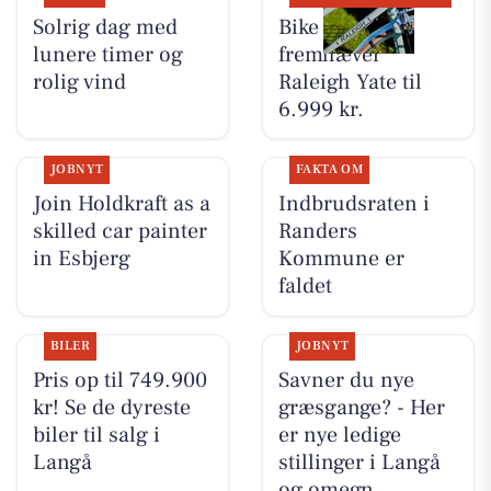
Solrig dag med
Bike Repair
lunere timer og
fremhæver
rolig vind
Raleigh Yate til
6.999 kr.
JOBNYT
FAKTA OM
Join Holdkraft as a
Indbrudsraten i
skilled car painter
Randers
in Esbjerg
Kommune er
faldet
BILER
JOBNYT
Pris op til 749.900
Savner du nye
kr! Se de dyreste
græsgange? - Her
biler til salg i
er nye ledige
Langå
stillinger i Langå
og omegn