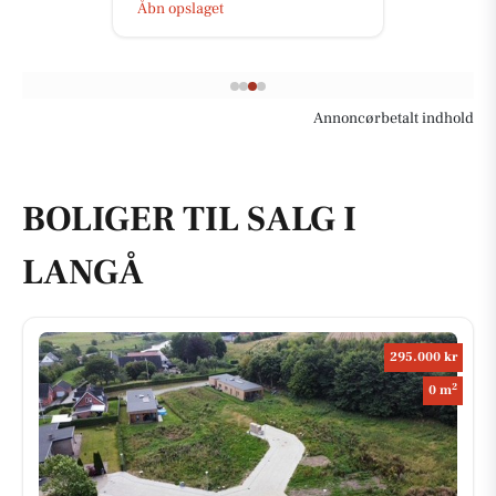
Åbn opslaget
Annoncørbetalt indhold
BOLIGER TIL SALG I
LANGÅ
295.000 kr
2
0 m