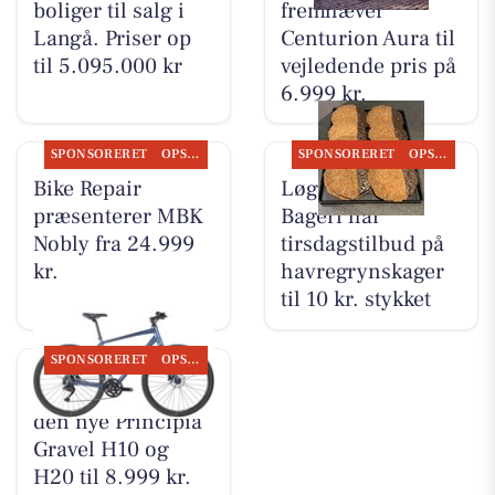
boliger til salg i
fremhæver
Langå. Priser op
Centurion Aura til
til 5.095.000 kr
vejledende pris på
6.999 kr.
SPONSORERET
OPSLAGSTAVLEN
SPONSORERET
OPSLAGSTAVLEN
Bike Repair
Løgstørvejens
præsenterer MBK
Bageri har
Nobly fra 24.999
tirsdagstilbud på
kr.
havregrynskager
til 10 kr. stykket
SPONSORERET
OPSLAGSTAVLEN
Bike Repair viser
den nye Principia
Gravel H10 og
H20 til 8.999 kr.