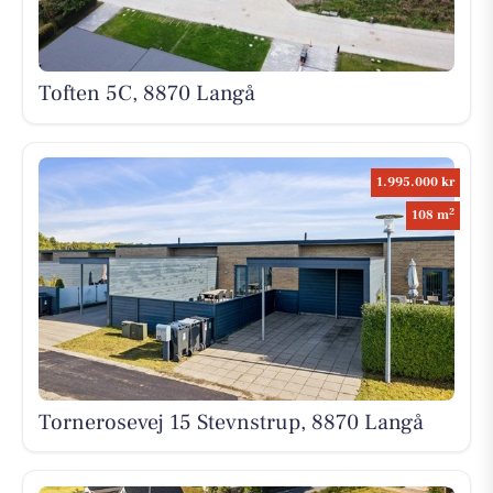
Toften 5C, 8870 Langå
1.995.000 kr
2
108 m
Tornerosevej 15 Stevnstrup, 8870 Langå