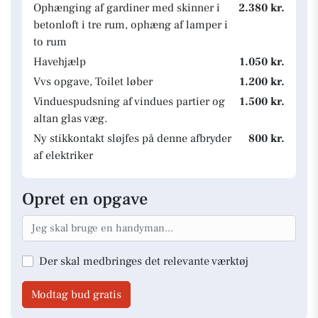
Ophænging af gardiner med skinner i
2.380 kr.
betonloft i tre rum, ophæng af lamper i
to rum
Havehjælp
1.050 kr.
Vvs opgave, Toilet løber
1.200 kr.
Vinduespudsning af vindues partier og
1.500 kr.
altan glas væg.
Ny stikkontakt sløjfes på denne afbryder
800 kr.
af elektriker
Opret en opgave
Der skal medbringes det relevante værktøj
Modtag bud gratis