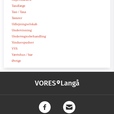
Tandlæge
Taxi / Taxa
Tømrer
Udlejningselskab
Undervisning
Undervognsbehandling
Vinduespudser
VVS
Værtshus / bar
Øvrige
VORES
Langå