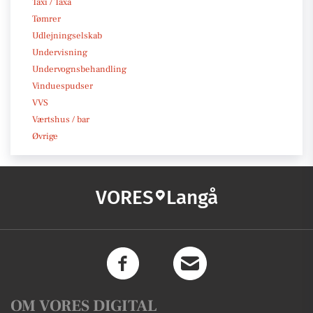
Taxi / Taxa
Tømrer
Udlejningselskab
Undervisning
Undervognsbehandling
Vinduespudser
VVS
Værtshus / bar
Øvrige
VORES
Langå
OM VORES DIGITAL