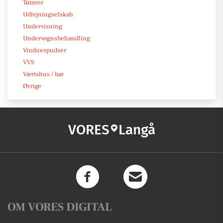
Tømrer
Udlejningselskab
Undervisning
Undervognsbehandling
Vinduespudser
VVS
Værtshus / bar
Øvrige
VORES
Langå
OM VORES DIGITAL