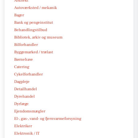
Arkitekt
Autoværksted / mekanik
Bager
Bank og pengeinstitut
Behandlingstilbud
Bibliotek, arkiv og museum
Bilforhandler
Byggemarked / trælast
Børnehave
Catering
Cykelforhandler
Dagpleje
Detailhandel
Dyrehandel
Dyrlæge
Ejendomsmægler
El-, gas-, vand- og fjernvarmeforsyning
Elektriker
Elektronik / IT