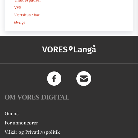
Vinduespudser
VVS
Værtshus / bar
Øvrige
VORES
Langå
OM VORES DIGITAL
Om os
For annoncører
Vilkår og Privatlivspolitik