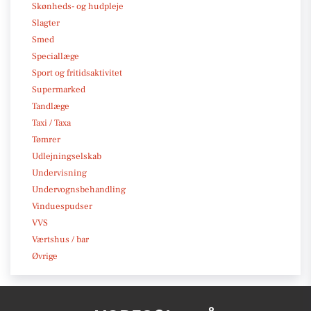
Skønheds- og hudpleje
Slagter
Smed
Speciallæge
Sport og fritidsaktivitet
Supermarked
Tandlæge
Taxi / Taxa
Tømrer
Udlejningselskab
Undervisning
Undervognsbehandling
Vinduespudser
VVS
Værtshus / bar
Øvrige