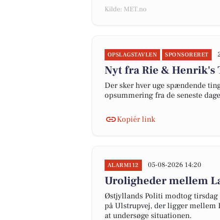
Kilde: MET.no
OPSLAGSTAVLEN
SPONSORERET
Nyt fra Rie & Henrik's
Der sker hver uge spændende ting 
opsummering fra de seneste dag
Kopiér link
05-08-2026 14:20
ALARM112
Uroligheder mellem Lan
Østjyllands Politi modtog tirsda
på Ulstrupvej, der ligger mellem L
at undersøge situationen.