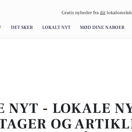
Gratis nyheder fra
dit
lokalområde
V
DET SKER
LOKALT NYT
MØD DINE NABOER
E NYT - LOKALE N
TAGER OG ARTIKL