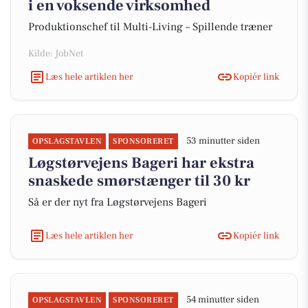
i en voksende virksomhed
Produktionschef til Multi-Living – Spillende træner
Kilde: JobNet
Læs hele artiklen her
Kopiér link
53 minutter siden
OPSLAGSTAVLEN
SPONSORERET
Løgstørvejens Bageri har ekstra
snaskede smørstænger til 30 kr
Så er der nyt fra Løgstørvejens Bageri
Læs hele artiklen her
Kopiér link
54 minutter siden
OPSLAGSTAVLEN
SPONSORERET