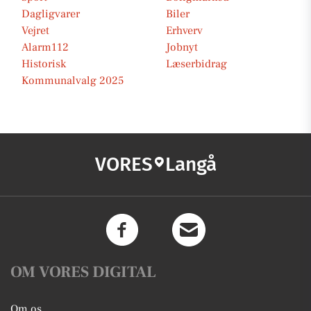
Dagligvarer
Biler
Vejret
Erhverv
Alarm112
Jobnyt
Historisk
Læserbidrag
Kommunalvalg 2025
VORES
Langå
OM VORES DIGITAL
Om os