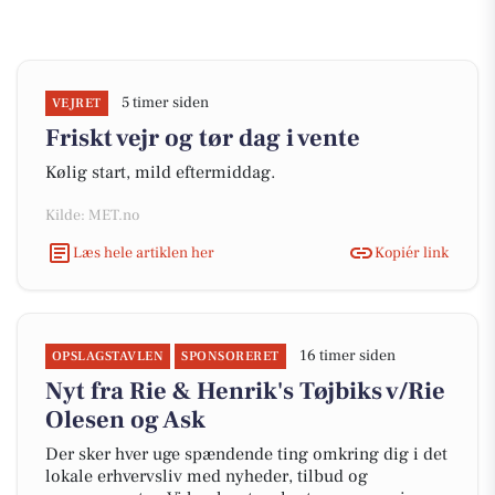
5 timer siden
VEJRET
Friskt vejr og tør dag i vente
Kølig start, mild eftermiddag.
Kilde: MET.no
Læs hele artiklen her
Kopiér link
16 timer siden
OPSLAGSTAVLEN
SPONSORERET
Nyt fra Rie & Henrik's Tøjbiks v/Rie
Olesen og Ask
Der sker hver uge spændende ting omkring dig i det
lokale erhvervsliv med nyheder, tilbud og