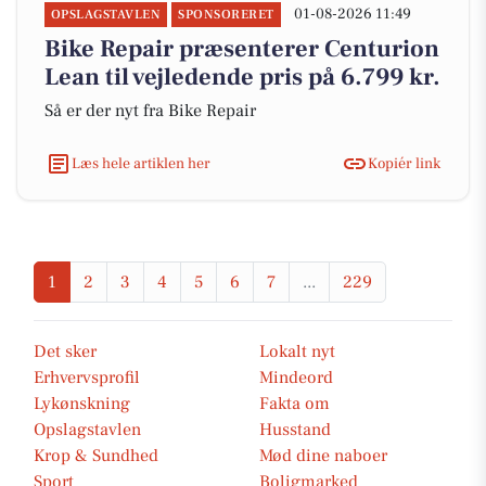
01-08-2026 11:49
OPSLAGSTAVLEN
SPONSORERET
Bike Repair præsenterer Centurion
Lean til vejledende pris på 6.799 kr.
Så er der nyt fra Bike Repair
Læs hele artiklen her
Kopiér link
1
2
3
4
5
6
7
...
229
Det sker
Lokalt nyt
Erhvervsprofil
Mindeord
Lykønskning
Fakta om
Opslagstavlen
Husstand
Krop & Sundhed
Mød dine naboer
Sport
Boligmarked