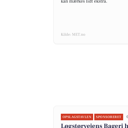
kan mærkes lidt ekstra.
Kilde: MET.no
OPSLAGSTAVLEN
SPONSORERET
Løgstørvejens Bageri h