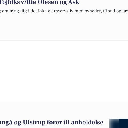
 Tøjbiks v/Rie Olesen og Ask
omkring dig i det lokale erhvervsliv med nyheder, tilbud og arr
e
gå og Ulstrup fører til anholdelse