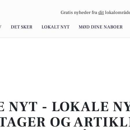
Gratis nyheder fra
dit
lokalområde
V
DET SKER
LOKALT NYT
MØD DINE NABOER
E NYT - LOKALE N
TAGER OG ARTIKL