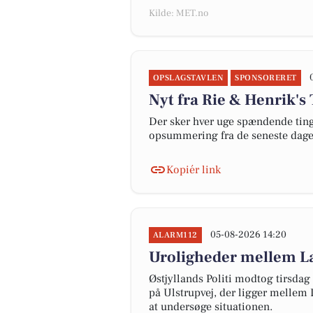
Kilde: MET.no
OPSLAGSTAVLEN
SPONSORERET
Nyt fra Rie & Henrik's
Der sker hver uge spændende ting 
opsummering fra de seneste dag
Kopiér link
05-08-2026 14:20
ALARM112
Uroligheder mellem Lan
Østjyllands Politi modtog tirsda
på Ulstrupvej, der ligger mellem L
at undersøge situationen.