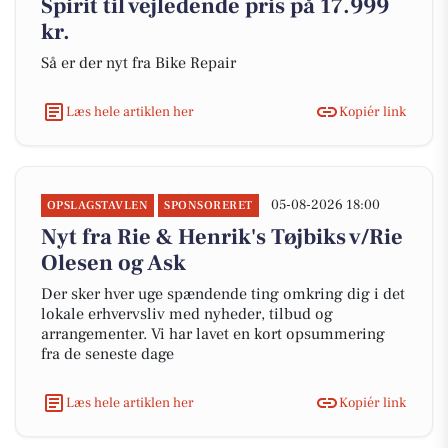
Spirit til vejledende pris på 17.999
kr.
Så er der nyt fra Bike Repair
Læs hele artiklen her
Kopiér link
05-08-2026 18:00
OPSLAGSTAVLEN
SPONSORERET
Nyt fra Rie & Henrik's Tøjbiks v/Rie
Olesen og Ask
Der sker hver uge spændende ting omkring dig i det
lokale erhvervsliv med nyheder, tilbud og
arrangementer. Vi har lavet en kort opsummering
fra de seneste dage
Læs hele artiklen her
Kopiér link