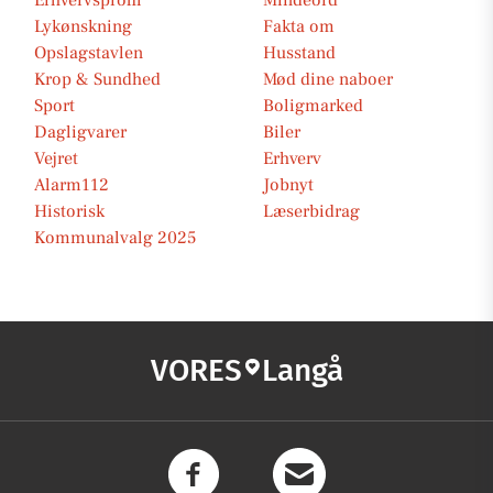
Erhvervsprofil
Mindeord
Lykønskning
Fakta om
Opslagstavlen
Husstand
Krop & Sundhed
Mød dine naboer
Sport
Boligmarked
Dagligvarer
Biler
Vejret
Erhverv
Alarm112
Jobnyt
Historisk
Læserbidrag
Kommunalvalg 2025
VORES
Langå