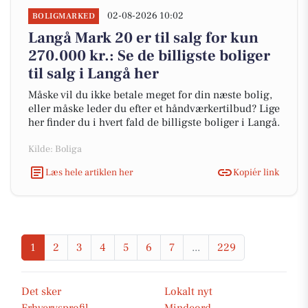
02-08-2026 10:02
BOLIGMARKED
Langå Mark 20 er til salg for kun
270.000 kr.: Se de billigste boliger
til salg i Langå her
Måske vil du ikke betale meget for din næste bolig,
eller måske leder du efter et håndværkertilbud? Lige
her finder du i hvert fald de billigste boliger i Langå.
Kilde: Boliga
Læs hele artiklen her
Kopiér link
1
2
3
4
5
6
7
...
229
Det sker
Lokalt nyt