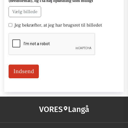
(bredformat), og i så høj opløsning som muligt
Vælg billede
Jeg bekræfter, at jeg har brugsret til billedet
Indsend
VORES
Langå