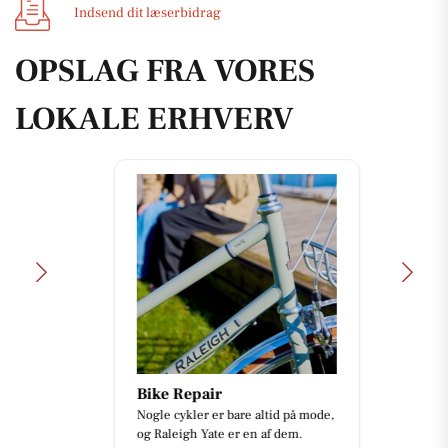
Indsend dit læserbidrag
OPSLAG FRA VORES
LOKALE ERHVERV
Bike Repair
Nogle cykler er bare altid på mode,
og Raleigh Yate er en af dem.