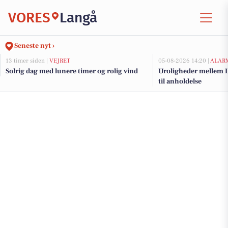
VORES
Langå
Seneste nyt ›
13 timer siden |
VEJRET
05-08-2026 14:20 |
ALAR
Solrig dag med lunere timer og rolig vind
Uroligheder mellem L
til anholdelse