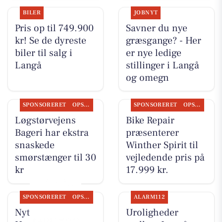
BILER
JOBNYT
Pris op til 749.900
Savner du nye
kr! Se de dyreste
græsgange? - Her
biler til salg i
er nye ledige
Langå
stillinger i Langå
og omegn
SPONSORERET
OPSLAGSTAVLEN
SPONSORERET
OPSLAGSTAVLEN
Løgstørvejens
Bike Repair
Bageri har ekstra
præsenterer
snaskede
Winther Spirit til
smørstænger til 30
vejledende pris på
kr
17.999 kr.
SPONSORERET
OPSLAGSTAVLEN
ALARM112
Nyt fra Rie &
Uroligheder