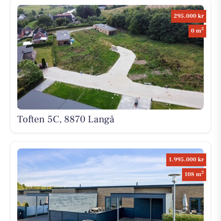
295.000 kr
2
0 m
Toften 5C, 8870 Langå
1.995.000 kr
2
108 m