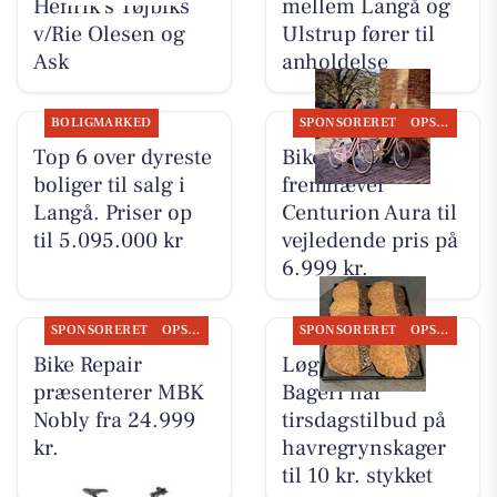
Henrik's Tøjbiks
mellem Langå og
v/Rie Olesen og
Ulstrup fører til
Ask
anholdelse
BOLIGMARKED
SPONSORERET
OPSLAGSTAVLEN
Top 6 over dyreste
Bike Repair
boliger til salg i
fremhæver
Langå. Priser op
Centurion Aura til
til 5.095.000 kr
vejledende pris på
6.999 kr.
SPONSORERET
OPSLAGSTAVLEN
SPONSORERET
OPSLAGSTAVLEN
Bike Repair
Løgstørvejens
præsenterer MBK
Bageri har
Nobly fra 24.999
tirsdagstilbud på
kr.
havregrynskager
til 10 kr. stykket