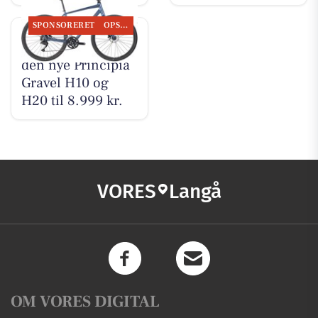
SPONSORERET
OPSLAGSTAVLEN
Bike Repair viser
den nye Principia
Gravel H10 og
H20 til 8.999 kr.
VORES
Langå
OM VORES DIGITAL