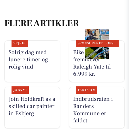
FLERE ARTIKLER
VEJRET
SPONSORERET
OPSLAGSTAVLEN
Solrig dag med
Bike Repair
lunere timer og
fremhæver
rolig vind
Raleigh Yate til
6.999 kr.
JOBNYT
FAKTA OM
Join Holdkraft as a
Indbrudsraten i
skilled car painter
Randers
in Esbjerg
Kommune er
faldet