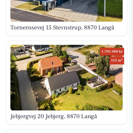
Tornerosevej 15 Stevnstrup, 8870 Langå
1.395.000 kr
2
132 m
Jebjergvej 20 Jebjerg, 8870 Langå