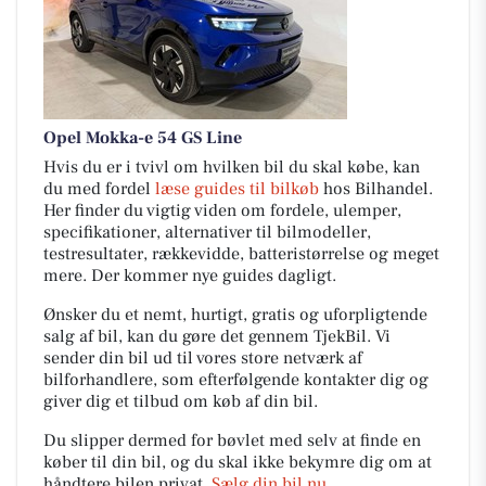
Opel Mokka-e 54 GS Line
Hvis du er i tvivl om hvilken bil du skal købe, kan
du med fordel
læse guides til bilkøb
hos Bilhandel.
Her finder du vigtig viden om fordele, ulemper,
specifikationer, alternativer til bilmodeller,
testresultater, rækkevidde, batteristørrelse og meget
mere. Der kommer nye guides dagligt.
Ønsker du et nemt, hurtigt, gratis og uforpligtende
salg af bil, kan du gøre det gennem TjekBil. Vi
sender din bil ud til vores store netværk af
bilforhandlere, som efterfølgende kontakter dig og
giver dig et tilbud om køb af din bil.
Du slipper dermed for bøvlet med selv at finde en
køber til din bil, og du skal ikke bekymre dig om at
håndtere bilen privat.
Sælg din bil nu