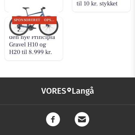
til 10 kr. stykket
SPONSORERET
OPSLAGSTAVLEN
Bike Repair viser
den nye Principia
Gravel H10 og
H20 til 8.999 kr.
VORES
Langå