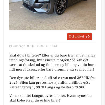
Del artikel
Torsdag d. 09. jul. 2026 - kl. 12:51
Skal du på bilferie? Eller er du bare træt af de mange
tændingsforsøg, hver eneste morgen? Så kan det
være, at du skal ud og finde en ny bil - og vil du have
lidt mere luksus, eller bare drømme, så se med her!
Den dyreste bil er en Audi A6 e-tron med 367 HK fra
2025. Bilen kan prøves hos Fjordlund Bilhus A/S ,
Kærsangervej 1, 8870 Langå og koster 579.900.
Vi har samlet Langås dyreste biler. Hvem synes du
skal købe en af disse fine biler?