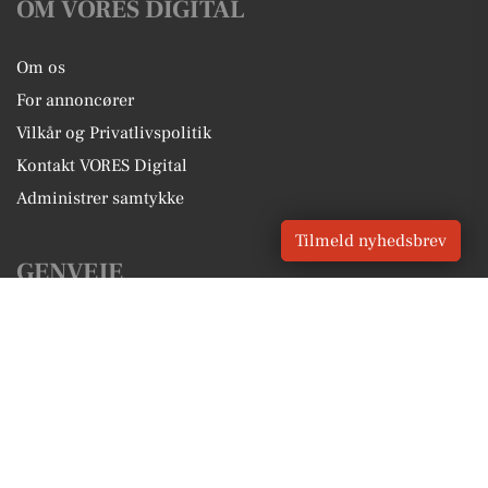
OM VORES DIGITAL
Om os
For annoncører
Vilkår og Privatlivspolitik
Kontakt VORES Digital
Administrer samtykke
Tilmeld nyhedsbrev
GENVEJE
Seneste nyt fra Langå
Vores lokale erhverv
Kalenderen for Langå
Fakta om Langå
Erhvervsartikler