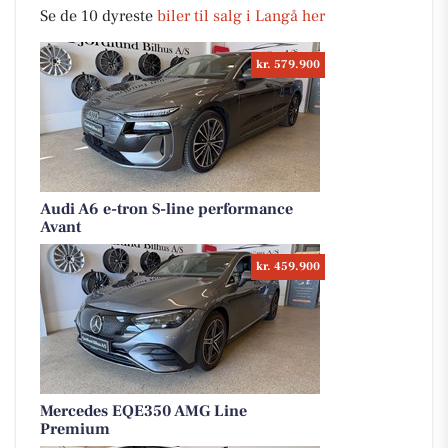
Se de 10 dyreste
biler til salg i Langå her
kr. 579.900
Audi A6 e-tron S-line performance
Avant
kr. 459.900
Mercedes EQE350 AMG Line
Premium