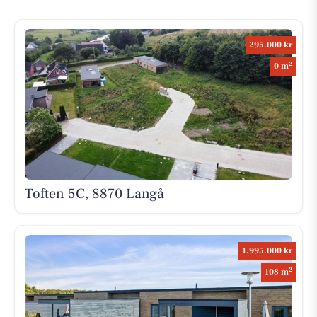
295.000 kr
2
0 m
Toften 5C, 8870 Langå
1.995.000 kr
2
108 m