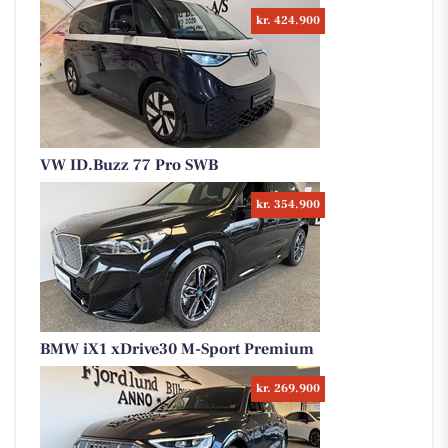
kr. 424.900
VW ID.Buzz 77 Pro SWB
kr. 354.900
BMW iX1 xDrive30 M-Sport Premium
kr. 269.900