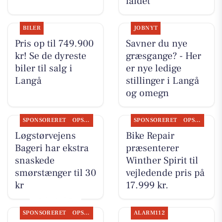
faldet
BILER
JOBNYT
Pris op til 749.900
Savner du nye
kr! Se de dyreste
græsgange? - Her
biler til salg i
er nye ledige
Langå
stillinger i Langå
og omegn
SPONSORERET
OPSLAGSTAVLEN
SPONSORERET
OPSLAGSTAVLEN
Løgstørvejens
Bike Repair
Bageri har ekstra
præsenterer
snaskede
Winther Spirit til
smørstænger til 30
vejledende pris på
kr
17.999 kr.
SPONSORERET
OPSLAGSTAVLEN
ALARM112