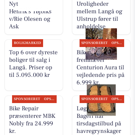
Nyt fra Rie &
Uroligheder
Henrik's Tøjbiks
mellem Langå og
v/Rie Olesen og
Ulstrup fører til
Ask
anholdelse
BOLIGMARKED
SPONSORERET
OPSLAGSTAVLEN
Top 6 over dyreste
Bike Repair
boliger til salg i
fremhæver
Langå. Priser op
Centurion Aura til
til 5.095.000 kr
vejledende pris på
6.999 kr.
SPONSORERET
OPSLAGSTAVLEN
SPONSORERET
OPSLAGSTAVLEN
Bike Repair
Løgstørvejens
præsenterer MBK
Bageri har
Nobly fra 24.999
tirsdagstilbud på
kr.
havregrynskager