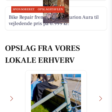
SPONSORERET
OPSLAGSTAVLEN
Bike Repair fremhæver Centurion Aura til
vejledende pris på 6.999 kr.
OPSLAG FRA VORES
LOKALE ERHVERV