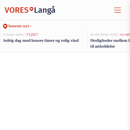
VORES
Langå
Seneste nyt ›
3 timer siden |
VEJRET
05-08-2026 14:20 |
ALAR
Solrig dag med lunere timer og rolig vind
Uroligheder mellem L
til anholdelse