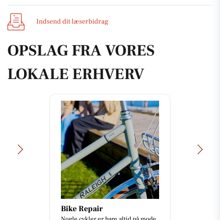
Indsend dit læserbidrag
OPSLAG FRA VORES
LOKALE ERHVERV
Bike Repair
Nogle cykler er bare altid på mode,