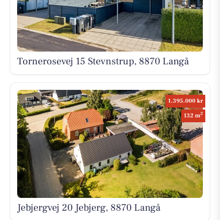
Tornerosevej 15 Stevnstrup, 8870 Langå
1.395.000 kr
2
132 m
Jebjergvej 20 Jebjerg, 8870 Langå