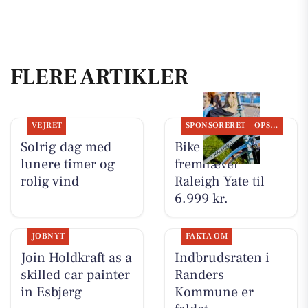
FLERE ARTIKLER
VEJRET
SPONSORERET
OPSLAGSTAVLEN
Solrig dag med
Bike Repair
lunere timer og
fremhæver
rolig vind
Raleigh Yate til
6.999 kr.
JOBNYT
FAKTA OM
Join Holdkraft as a
Indbrudsraten i
skilled car painter
Randers
in Esbjerg
Kommune er