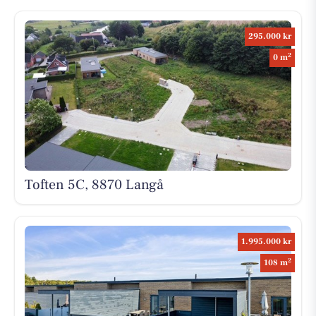
295.000 kr
2
0 m
Toften 5C, 8870 Langå
1.995.000 kr
2
108 m