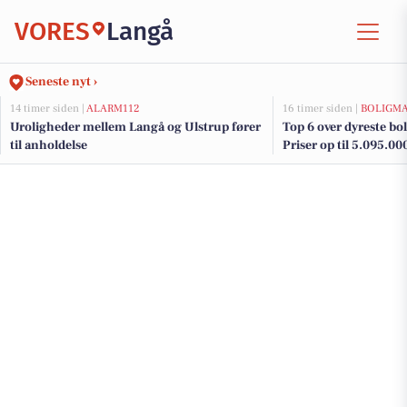
VORES
Langå
Seneste nyt ›
14 timer siden |
ALARM112
16 timer siden |
BOLIGM
Uroligheder mellem Langå og Ulstrup fører
Top 6 over dyreste boli
til anholdelse
Priser op til 5.095.00