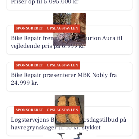
Priser op til 5.095.000 kr
SPONSORERET
OPSLAGSTAVLEN
Bike Repair fremhæver Centurion Aura til
vejledende pris på 6.999 kr.
SPONSORERET
OPSLAGSTAVLEN
Bike Repair præsenterer MBK Nobly fra
24.999 kr.
SPONSORERET
OPSLAGSTAVLEN
Løgstørvejens Bageri har tirsdagstilbud på
havregrynskager til 10 kr. stykket