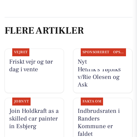
FLERE ARTIKLER
VEJRET
SPONSORERET
OPSLAGSTAVLEN
Friskt vejr og tør
Nyt fra Rie &
dag i vente
Henrik's Tøjbiks
v/Rie Olesen og
Ask
JOBNYT
FAKTA OM
Join Holdkraft as a
Indbrudsraten i
skilled car painter
Randers
in Esbjerg
Kommune er
faldet