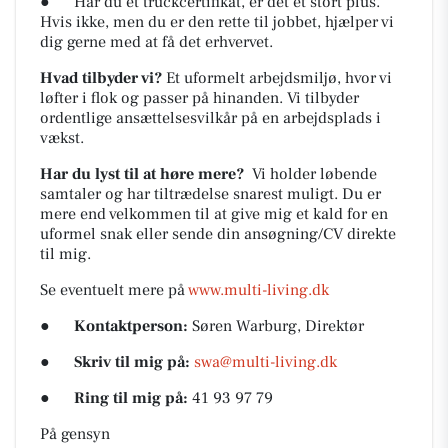
● Har du et truckcertifikat, er det et stort plus.
Hvis ikke, men du er den rette til jobbet, hjælper vi
dig gerne med at få det erhvervet.
Hvad tilbyder vi?
Et uformelt arbejdsmiljø, hvor vi
løfter i flok og passer på hinanden. Vi tilbyder
ordentlige ansættelsesvilkår på en arbejdsplads i
vækst.
Har du lyst til at høre mere?
Vi holder løbende
samtaler og har tiltrædelse snarest muligt. Du er
mere end velkommen til at give mig et kald for en
uformel snak eller sende din ansøgning/CV direkte
til mig.
Se eventuelt mere på
www.multi-living.dk
●
Kontaktperson:
Søren Warburg, Direktør
●
Skriv til mig på:
swa@multi-living.dk
●
Ring til mig på:
41 93 97 79
På gensyn