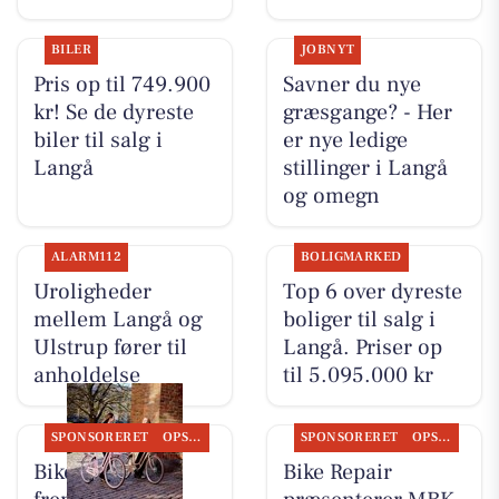
BILER
JOBNYT
Pris op til 749.900
Savner du nye
kr! Se de dyreste
græsgange? - Her
biler til salg i
er nye ledige
Langå
stillinger i Langå
og omegn
ALARM112
BOLIGMARKED
Uroligheder
Top 6 over dyreste
mellem Langå og
boliger til salg i
Ulstrup fører til
Langå. Priser op
anholdelse
til 5.095.000 kr
SPONSORERET
OPSLAGSTAVLEN
SPONSORERET
OPSLAGSTAVLEN
Bike Repair
Bike Repair