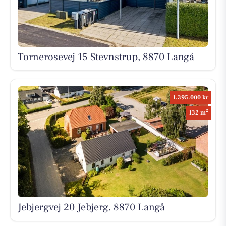
Tornerosevej 15 Stevnstrup, 8870 Langå
1.395.000 kr
2
132 m
Jebjergvej 20 Jebjerg, 8870 Langå