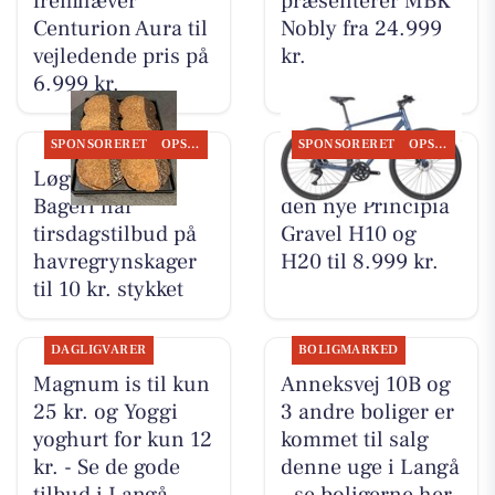
fremhæver
præsenterer MBK
Centurion Aura til
Nobly fra 24.999
vejledende pris på
kr.
6.999 kr.
SPONSORERET
OPSLAGSTAVLEN
SPONSORERET
OPSLAGSTAVLEN
Løgstørvejens
Bike Repair viser
Bageri har
den nye Principia
tirsdagstilbud på
Gravel H10 og
havregrynskager
H20 til 8.999 kr.
til 10 kr. stykket
DAGLIGVARER
BOLIGMARKED
Magnum is til kun
Anneksvej 10B og
25 kr. og Yoggi
3 andre boliger er
yoghurt for kun 12
kommet til salg
kr. - Se de gode
denne uge i Langå