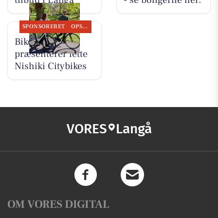
tilbud i Langå
- se boligerne her.
SPONSORERET
OPSLAGSTAVLEN
Bike Repair
præsenterer lette
Nishiki Citybikes
VORES
Langå
OM VORES DIGITAL