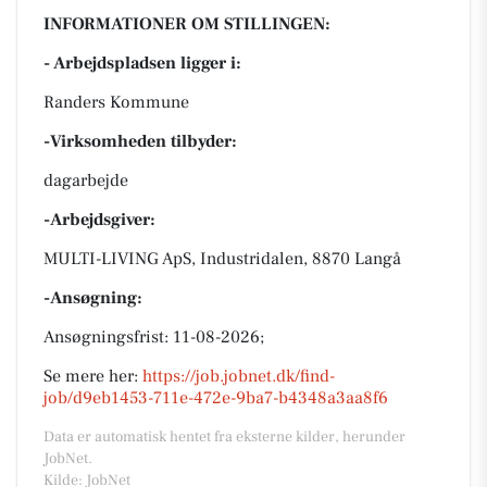
INFORMATIONER OM STILLINGEN:
- Arbejdspladsen ligger i:
Randers Kommune
-Virksomheden tilbyder:
dagarbejde
-Arbejdsgiver:
MULTI-LIVING ApS, Industridalen, 8870 Langå
-Ansøgning:
Ansøgningsfrist: 11-08-2026;
Se mere her:
https://job.jobnet.dk/find-
job/d9eb1453-711e-472e-9ba7-b4348a3aa8f6
Data er automatisk hentet fra eksterne kilder, herunder
JobNet.
Kilde: JobNet