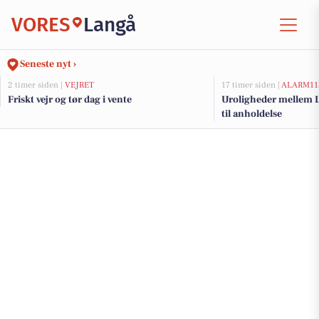
VORES
Langå
Seneste nyt ›
2 timer siden |
VEJRET
17 timer siden |
ALARM11
Friskt vejr og tør dag i vente
Uroligheder mellem L
til anholdelse