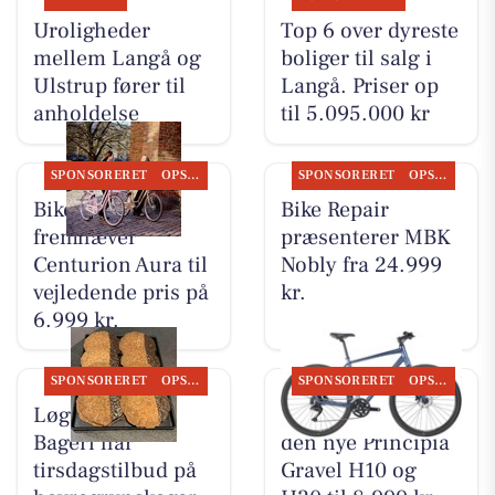
Uroligheder
Top 6 over dyreste
mellem Langå og
boliger til salg i
Ulstrup fører til
Langå. Priser op
anholdelse
til 5.095.000 kr
SPONSORERET
OPSLAGSTAVLEN
SPONSORERET
OPSLAGSTAVLEN
Bike Repair
Bike Repair
fremhæver
præsenterer MBK
Centurion Aura til
Nobly fra 24.999
vejledende pris på
kr.
6.999 kr.
SPONSORERET
OPSLAGSTAVLEN
SPONSORERET
OPSLAGSTAVLEN
Løgstørvejens
Bike Repair viser
Bageri har
den nye Principia
tirsdagstilbud på
Gravel H10 og