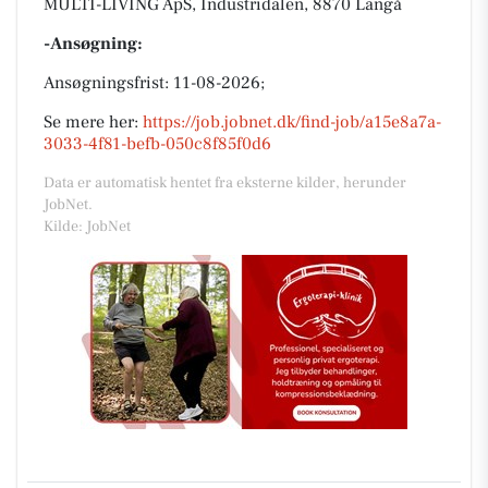
MULTI-LIVING ApS, Industridalen, 8870 Langå
-Ansøgning:
Ansøgningsfrist: 11-08-2026;
Se mere her:
https://job.jobnet.dk/find-job/a15e8a7a-
3033-4f81-befb-050c8f85f0d6
Data er automatisk hentet fra eksterne kilder, herunder
JobNet.
Kilde: JobNet