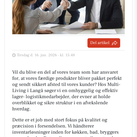
Del artikel
Tirsdag d. 16. jun. 2026 - kl. 15:48
Vil du blive en del af vores team som har ansvaret
for, at vores færdige produkter bliver pakket perfekt
og sendt sikkert afsted til vores kunder? Hos Multi-
Living i Langå søger vi en omhyggelig og effektiv
lager- logistikmedarbejder, der evner at holde
overblikket og sikre struktur i en afvekslende
hverdag.
Dette er et job med stort fokus på kvalitet og
præcision i forsendelsen. Vi håndterer
inventarløsninger inden for køkken, bad, bryggers