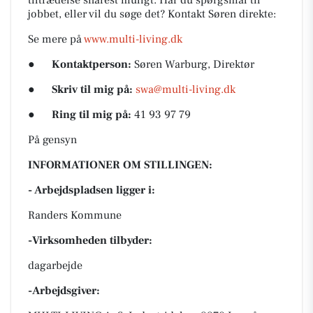
tiltrædelse snarest muligt. Har du spørgsmål til
jobbet, eller vil du søge det? Kontakt Søren direkte:
Se mere på
www.multi-living.dk
●
Kontaktperson:
Søren Warburg, Direktør
●
Skriv til mig på:
swa@multi-living.dk
●
Ring til mig på:
41 93 97 79
På gensyn
INFORMATIONER OM STILLINGEN:
- Arbejdspladsen ligger i:
Randers Kommune
-Virksomheden tilbyder:
dagarbejde
-Arbejdsgiver: