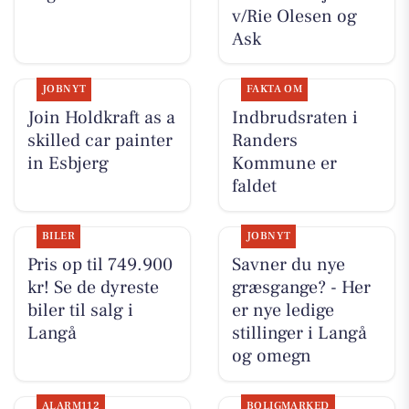
v/Rie Olesen og
Ask
JOBNYT
FAKTA OM
Join Holdkraft as a
Indbrudsraten i
skilled car painter
Randers
in Esbjerg
Kommune er
faldet
BILER
JOBNYT
Pris op til 749.900
Savner du nye
kr! Se de dyreste
græsgange? - Her
biler til salg i
er nye ledige
Langå
stillinger i Langå
og omegn
ALARM112
BOLIGMARKED