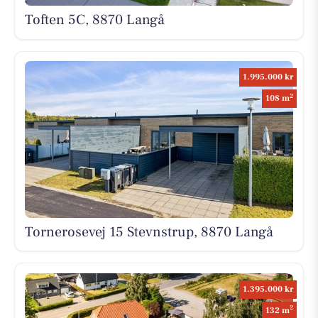
Toften 5C, 8870 Langå
1.995.000 kr
2
108 m
Tornerosevej 15 Stevnstrup, 8870 Langå
1.395.000 kr
2
132 m