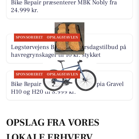
Bike Repair præsenterer MBK Nobly fra
24.999 kr.
SPONSORERET
OPSLAGSTAVLEN
Løgstørvejens Bageri har tirsdagstilbud på
havregrynskager til 10 kr. stykket
SPONSORERET
OPSLAGSTAVLEN
Bike Repair viser den nye Principia Gravel
H10 og H20 til 8.999 kr.
OPSLAG FRA VORES
LOKALE ERHVERV