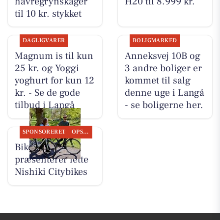
havregrynskager
H20 til 8.999 kr.
til 10 kr. stykket
DAGLIGVARER
BOLIGMARKED
Magnum is til kun
Anneksvej 10B og
25 kr. og Yoggi
3 andre boliger er
yoghurt for kun 12
kommet til salg
kr. - Se de gode
denne uge i Langå
tilbud i Langå
- se boligerne her.
SPONSORERET
OPSLAGSTAVLEN
Bike Repair
præsenterer lette
Nishiki Citybikes