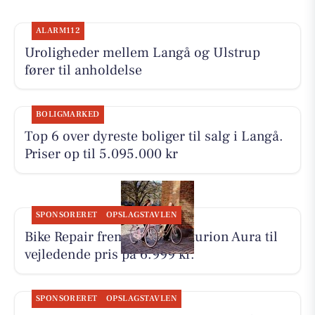
ALARM112
Uroligheder mellem Langå og Ulstrup
fører til anholdelse
BOLIGMARKED
Top 6 over dyreste boliger til salg i Langå.
Priser op til 5.095.000 kr
SPONSORERET
OPSLAGSTAVLEN
Bike Repair fremhæver Centurion Aura til
vejledende pris på 6.999 kr.
SPONSORERET
OPSLAGSTAVLEN