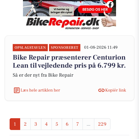
01-08-2026 11:49
OPSLAGSTAVLEN
SPONSORERET
Bike Repair præsenterer Centurion
Lean til vejledende pris på 6.799 kr.
Så er der nyt fra Bike Repair
Læs hele artiklen her
Kopiér link
1
2
3
4
5
6
7
...
229