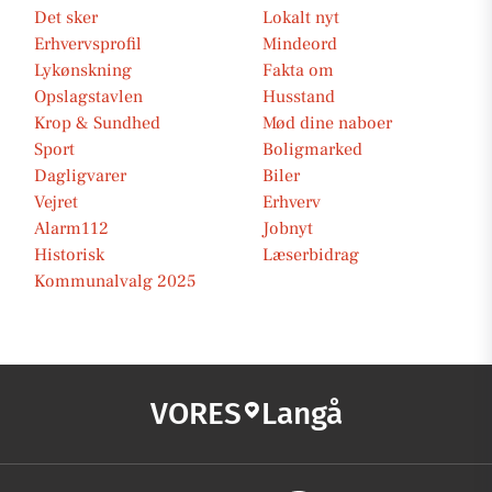
Det sker
Lokalt nyt
Erhvervsprofil
Mindeord
Lykønskning
Fakta om
Opslagstavlen
Husstand
Krop & Sundhed
Mød dine naboer
Sport
Boligmarked
Dagligvarer
Biler
Vejret
Erhverv
Alarm112
Jobnyt
Historisk
Læserbidrag
Kommunalvalg 2025
VORES
Langå