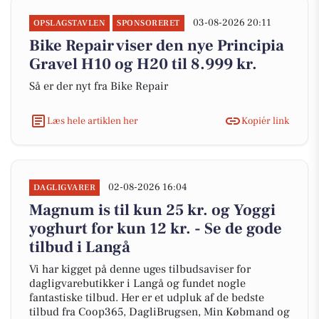
03-08-2026 20:11
OPSLAGSTAVLEN
SPONSORERET
Bike Repair viser den nye Principia
Gravel H10 og H20 til 8.999 kr.
Så er der nyt fra Bike Repair
Læs hele artiklen her
Kopiér link
02-08-2026 16:04
DAGLIGVARER
Magnum is til kun 25 kr. og Yoggi
yoghurt for kun 12 kr. - Se de gode
tilbud i Langå
Vi har kigget på denne uges tilbudsaviser for
dagligvarebutikker i Langå og fundet nogle
fantastiske tilbud. Her er et udpluk af de bedste
tilbud fra Coop365, DagliBrugsen, Min Købmand og