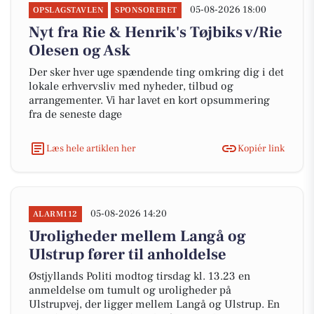
05-08-2026 18:00
OPSLAGSTAVLEN
SPONSORERET
Nyt fra Rie & Henrik's Tøjbiks v/Rie
Olesen og Ask
Der sker hver uge spændende ting omkring dig i det
lokale erhvervsliv med nyheder, tilbud og
arrangementer. Vi har lavet en kort opsummering
fra de seneste dage
Læs hele artiklen her
Kopiér link
05-08-2026 14:20
ALARM112
Uroligheder mellem Langå og
Ulstrup fører til anholdelse
Østjyllands Politi modtog tirsdag kl. 13.23 en
anmeldelse om tumult og uroligheder på
Ulstrupvej, der ligger mellem Langå og Ulstrup. En